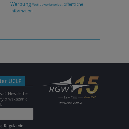
Werbung
öffentliche
Wettbewerbsverbot
Information
ter UCLP
wać Newsletter
my o wskazanie
l:
ję Regulamin