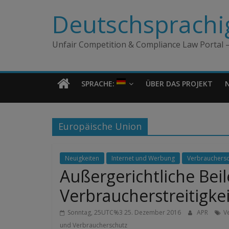
Zum
Deutschsprachig
Inhalt
springen
Unfair Competition & Compliance Law Portal –
SPRACHE:
ÜBER DAS PROJEKT
Europäische Union
Neuigkeiten
Internet und Werbung
Verbrauchersc
Außergerichtliche Bei
Verbraucherstreitigke
Sonntag, 25UTC%3 25. Dezember 2016
APR
V
und Verbraucherschutz