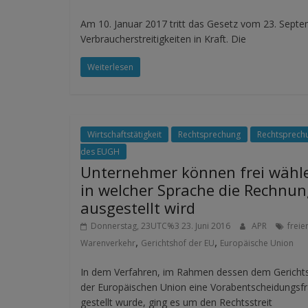
Am 10. Januar 2017 tritt das Gesetz vom 23. Septe
Verbraucherstreitigkeiten in Kraft. Die
Weiterlesen
Wirtschaftstätigkeit
Rechtsprechung
Rechtsprech
des EUGH
Unternehmer können frei wähl
in welcher Sprache die Rechnun
ausgestellt wird
Donnerstag, 23UTC%3 23. Juni 2016
APR
freie
,
,
Warenverkehr
Gerichtshof der EU
Europäische Union
In dem Verfahren, im Rahmen dessen dem Gericht
der Europäischen Union eine Vorabentscheidungsf
gestellt wurde, ging es um den Rechtsstreit