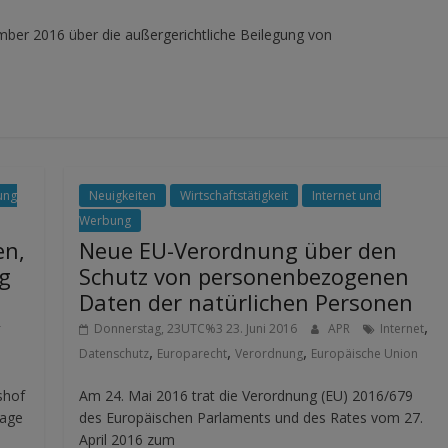
mber 2016 über die außergerichtliche Beilegung von
ung
Neuigkeiten
Wirtschaftstätigkeit
Internet und
Werbung
en,
Neue EU-Verordnung über den
g
Schutz von personenbezogenen
Daten der natürlichen Personen
,
r
Donnerstag, 23UTC%3 23. Juni 2016
APR
Internet
,
,
,
Datenschutz
Europarecht
Verordnung
Europäische Union
shof
Am 24. Mai 2016 trat die Verordnung (EU) 2016/679
rage
des Europäischen Parlaments und des Rates vom 27.
April 2016 zum