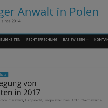
er Anwalt in Polen
 since 2014
NEUIGKEITEN
RECHTSPRECHUNG
BASISWISSEN
KONTA
hutz
legung von
iten in 2017
,
,
,
erbraucherschutz
Europarecht
Europäische Union
Amt für Wettbewerbs-