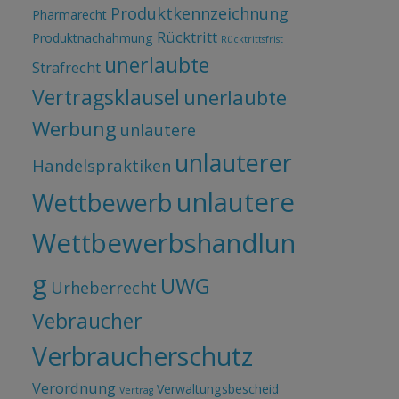
Produktkennzeichnung
Pharmarecht
Rücktritt
Produktnachahmung
Rücktrittsfrist
unerlaubte
Strafrecht
Vertragsklausel
unerlaubte
Werbung
unlautere
unlauterer
Handelspraktiken
unlautere
Wettbewerb
Wettbewerbshandlun
g
UWG
Urheberrecht
Vebraucher
Verbraucherschutz
Verordnung
Verwaltungsbescheid
Vertrag