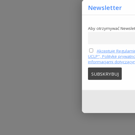
Newsletter
Aby otrzymywać Newslet
Akceptuję Regulamin
UCLP", Politykę prywatn
informacjami dotyczący