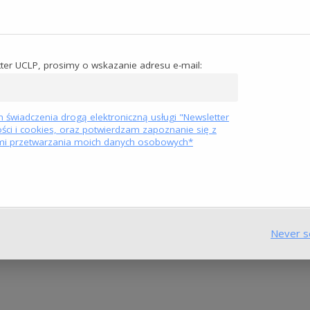
ter UCLP, prosimy o wskazanie adresu e-mail:
 świadczenia drogą elektroniczną usługi "Newsletter
ości i cookies, oraz potwierdzam zapoznanie się z
mi przetwarzania moich danych osobowych*
Never s