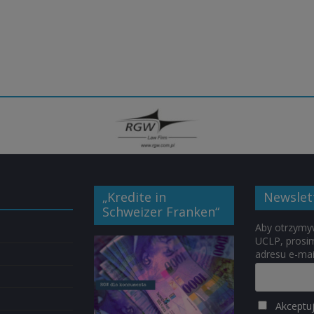
„Kredite in
Newslet
Schweizer Franken“
Aby otrzymy
UCLP, prosi
adresu e-mai
Akceptu