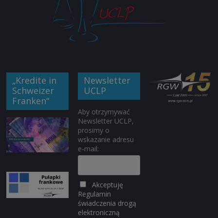
„Kredite in
Newsletter
Schweizer
UCLP
Franken“
Aby otrzymywać
Newsletter UCLP,
prosimy o
wskazanie adresu
e-mail:
Akceptuję
Regulamin
świadczenia drogą
elektroniczną