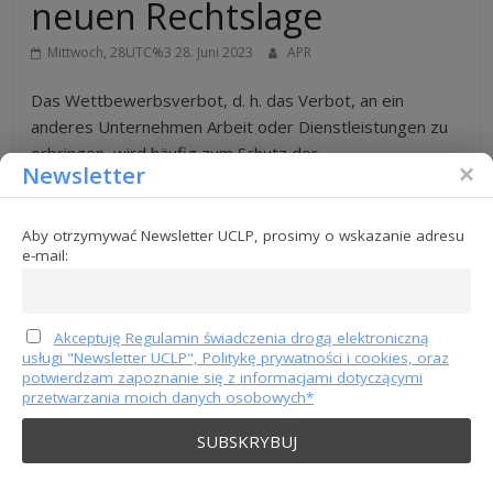
neuen Rechtslage
Mittwoch, 28UTC%3 28. Juni 2023
APR
Das Wettbewerbsverbot, d. h. das Verbot, an ein
anderes Unternehmen Arbeit oder Dienstleistungen zu
erbringen, wird häufig zum Schutz der
Newsletter
Weiterlesen
Aby otrzymywać Newsletter UCLP, prosimy o wskazanie adresu
e-mail:
Akceptuję Regulamin świadczenia drogą elektroniczną
usługi "Newsletter UCLP", Politykę prywatności i cookies, oraz
potwierdzam zapoznanie się z informacjami dotyczącymi
przetwarzania moich danych osobowych*