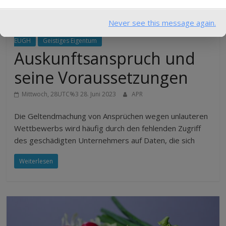
Never see this message again.
Neuigkeiten
Unlauterer Wettbewerb
Rechtsprechung des
EUGH
Geistiges Eigentum
Auskunftsanspruch und
seine Voraussetzungen
Mittwoch, 28UTC%3 28. Juni 2023
APR
Die Geltendmachung von Ansprüchen wegen unlauteren
Wettbewerbs wird häufig durch den fehlenden Zugriff
des geschädigten Unternehmers auf Daten, die sich
Weiterlesen