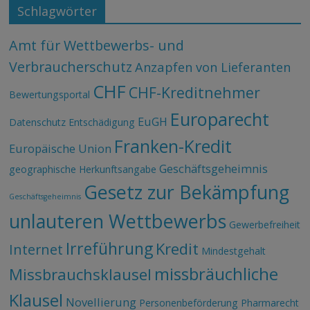
Schlagwörter
Amt für Wettbewerbs- und
Verbraucherschutz
Anzapfen von Lieferanten
CHF
CHF-Kreditnehmer
Bewertungsportal
Europarecht
EuGH
Datenschutz
Entschädigung
Franken-Kredit
Europäische Union
Geschäftsgeheimnis
geographische Herkunftsangabe
Gesetz zur Bekämpfung
Geschäftsgeheimnis
unlauteren Wettbewerbs
Gewerbefreiheit
Irreführung
Kredit
Internet
Mindestgehalt
missbräuchliche
Missbrauchsklausel
Klausel
Novellierung
Personenbeförderung
Pharmarecht