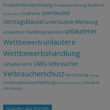
Produktkennzeichnung
Rücktritt
Produktnachahmung
unerlaubte
Strafrecht
Rücktrittsfrist
Vertragsklausel
unerlaubte Werbung
unlauterer
unlautere Handelspraktiken
unlautere
Wettbewerb
Wettbewerbshandlung
UWG
Vebraucher
Urheberrecht
Verbraucherschutz
Verordnung
Vertrag
Werbung
Verwaltungsbescheid
öffentliche
Wettbewerbsverbot
Information
Gründer des Portals