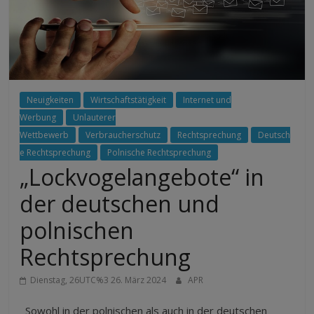
Neuigkeiten
Wirtschaftstätigkeit
Internet und
Werbung
Unlauterer
Wettbewerb
Verbraucherschutz
Rechtsprechung
Deutsch
e Rechtsprechung
Polnische Rechtsprechung
„Lockvogelangebote“ in
der deutschen und
polnischen
Rechtsprechung
Dienstag, 26UTC%3 26. März 2024
APR
Sowohl in der polnischen als auch in der deutschen